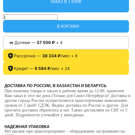
ЗАКАЗ В 1 КЛИК
Количество
товара
Подвижная
В КОРЗИНУ
платформа
для
автосимулятора
Долями —
57 500 ₽
× 4
3DOF
Motion
System
Рассрочка —
38 334 ₽
/мес × 6
Кредит —
9 584 ₽
/мес × 24
ДОСТАВКА ПО РОССИИ, В КАЗАХСТАН И БЕЛАРУСЬ
При наличии товара и заказе в рабочее время до 12:00, привезем
Ваш заказ в этот же день (Только для Санкт-Петербурга)! Доставка в
другие города России осуществляется транспортными компаниями
сроком от 2 дней! СДЭК, Яндекс доставка по России и другие. Для
просчета доставки обратитесь в чат. Также доставляем по СНГ от 5
дней. Подробности уточняйте у менеджера.
НАДЕЖНАЯ УПАКОВКА
Нет рисков при транспортировке – оборудование застраховано на