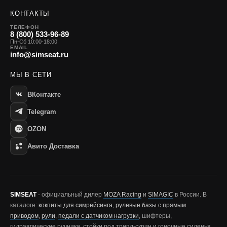
КОНТАКТЫ
ТЕЛЕФОН
8 (800) 533-96-89
Пн-Сб 10:00-18:00
EMAIL
info@simseat.ru
МЫ В СЕТИ
ВКонтакте
Telegram
OZON
Авито Доставка
SIMSEAT
- официальный дилер
MOZA Racing
и
SIMAGIC
в России. В
каталоге:
кокпиты для симрейсинга
,
рулевые базы с прямым
приводом
,
рули
,
педали с датчиком нагрузки
, шифтеры,
гидравлические ручники, стойки под трипл-скрин и гоночные сиденья.