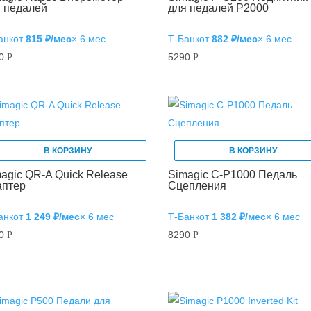
я педалей
для педалей P2000
анк
от
815 ₽/мес
× 6 мес
Т‑Банк
от
882 ₽/мес
× 6 мес
90
5290
Р
Р
В КОРЗИНУ
В КОРЗИНУ
agic QR-A Quick Release
Simagic C-P1000 Педаль
аптер
Сцепления
анк
от
1 249 ₽/мес
× 6 мес
Т‑Банк
от
1 382 ₽/мес
× 6 мес
90
8290
Р
Р