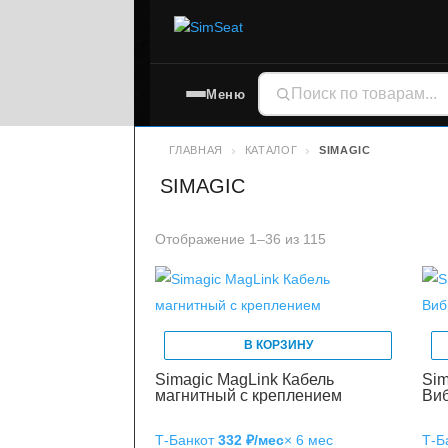
Меню
ГЛАВНАЯ
КАТАЛОГ
SIMAGIC
SIMAGIC
Отображение 1–36 из 115
В КОРЗИНУ
Simagic MagLink Кабель
Si
магнитный с креплением
Ви
Т‑Банк
от
332 ₽/мес
× 6 мес
Т‑Б