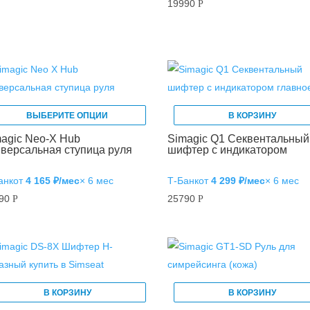
19990
Р
ВЫБЕРИТЕ ОПЦИИ
В КОРЗИНУ
agic Neo-X Hub
Simagic Q1 Cеквентальный
версальная ступица руля
шифтер с индикатором
анк
от
4 165 ₽/мес
× 6 мес
Т‑Банк
от
4 299 ₽/мес
× 6 мес
990
25790
Р
Р
В КОРЗИНУ
В КОРЗИНУ