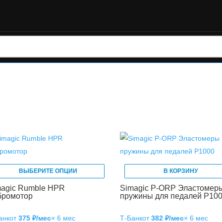
ВЫБЕРИТЕ ОПЦИИ
В КОРЗИНУ
magic Rumble HPR
Simagic P-ORP Эластомер
бромотор
пружины для педалей P10
анк
от
375 ₽/мес
× 6 мес
Т‑Банк
от
382 ₽/мес
× 6 мес