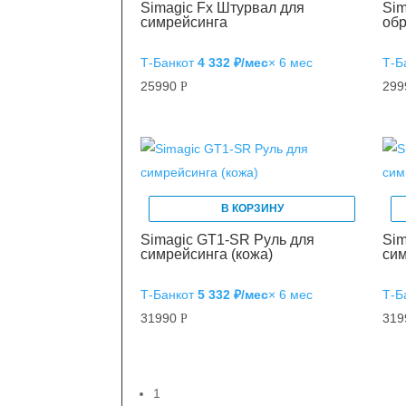
Simagic Fx Штурвал для
Si
симрейсинга
об
Т‑Банк
от
4 332 ₽/мес
× 6 мес
Т‑Б
25990
29
Р
В КОРЗИНУ
Simagic GT1-SR Руль для
Sim
симрейсинга (кожа)
сим
Т‑Банк
от
5 332 ₽/мес
× 6 мес
Т‑Б
31990
31
Р
1