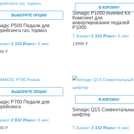
В КОРЗИНУ
Simagic P1000 Inverted Kit
ВЫБЕРИТЕ ОПЦИИ
Комплект для
инвертирования педалей
agic P500 Педали для
P1000
рейсинга газ, тормоз
Т‑Банк
от
2 332 ₽/мес
× 6 мес
анк
от
2 332 ₽/мес
× 6 мес
13990
Р
990
Р
ВЫБЕРИТЕ ОПЦИИ
В КОРЗИНУ
agic P700 Педали для
мрейсинга
Simagic Q1S Секвентальн
шифтер
анк
от
2 832 ₽/мес
× 6 мес
990
Т‑Банк
от
3 332 ₽/мес
× 6 мес
Р