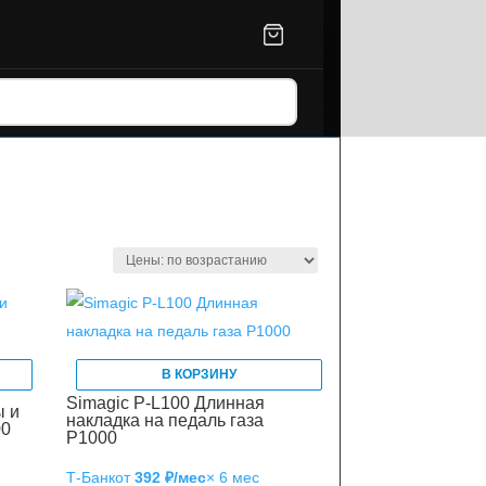
В КОРЗИНУ
Simagic P-L100 Длинная
ы и
накладка на педаль газа
00
P1000
Т‑Банк
от
392 ₽/мес
× 6 мес