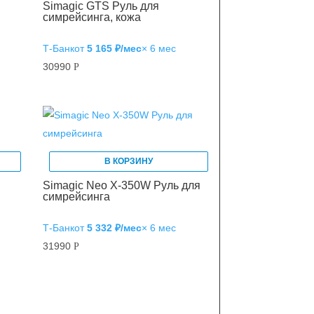
Simagic GTS Руль для
симрейсинга, кожа
Т‑Банк
от
5 165 ₽/мес
× 6 мес
30990
Р
В КОРЗИНУ
Simagic Neo X-350W Руль для
симрейсинга
Т‑Банк
от
5 332 ₽/мес
× 6 мес
31990
Р