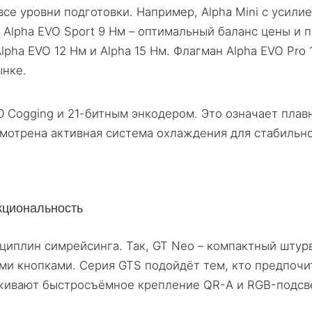
се уровни подготовки. Например, Alpha Mini с усили
Alpha EVO Sport 9 Нм – оптимальный баланс цены и 
lpha EVO 12 Нм и Alpha 15 Нм. Флагман Alpha EVO Pro
ынке.
 Cogging и 21-битным энкодером. Это означает плав
смотрена активная система охлаждения для стабильн
кциональность
циплин симрейсинга. Так, GT Neo – компактный штур
ми кнопками. Серия GTS подойдёт тем, кто предпочи
рживают быстросъёмное крепление QR-A и RGB-подсв