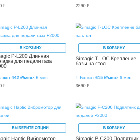
50
2290
Р
Р
В КОРЗИНУ
В КОРЗИНУ
agic P-L200 Длинная
Simagic T-LOC Крепление
ладка для педали газа
базы на стол
000
анк
от
442 ₽/мес
× 6 мес
Т‑Банк
от
615 ₽/мес
× 6 мес
50
3690
Р
Р
ВЫБЕРИТЕ ОПЦИИ
В КОРЗИНУ
agic Haptic Вибромотор
Simagic P-C200 Подпятник