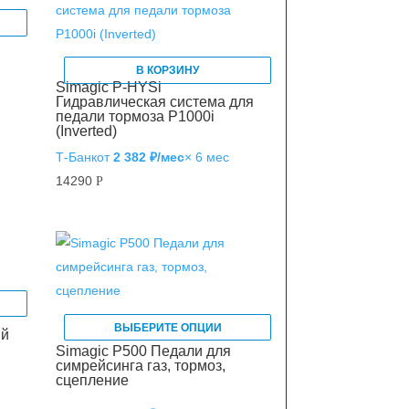
В КОРЗИНУ
Simagic P-HYSi
Гидравлическая система для
педали тормоза P1000i
(Inverted)
Т‑Банк
от
2 382 ₽/мес
× 6 мес
14290
Р
ВЫБЕРИТЕ ОПЦИИ
ый
Simagic P500 Педали для
симрейсинга газ, тормоз,
сцепление