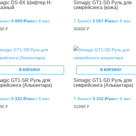
magic DS-8X Шифтер H-
Simagic GT1-SD Руль для
разный
симрейсинга (кожа)
анк
от
4 999 ₽/мес
× 6 мес
Т‑Банк
от
5 067 ₽/мес
× 6 мес
990
30400
Р
Р
В КОРЗИНУ
В КОРЗИНУ
agic GT1-SR Руль для
Simagic GT1-SD Руль для
рейсинга (Алькантара)
симрейсинга (Алькантара)
анк
от
5 332 ₽/мес
× 6 мес
Т‑Банк
от
5 332 ₽/мес
× 6 мес
990
31990
Р
Р