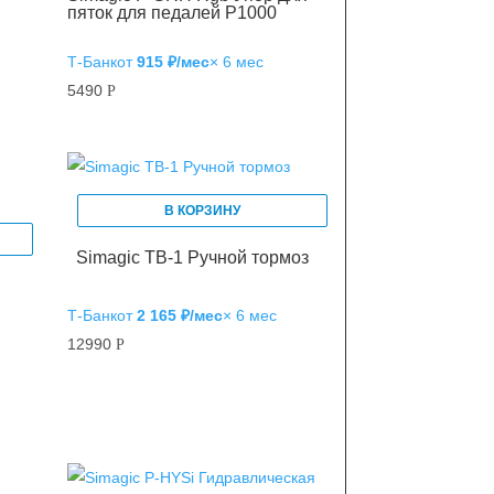
пяток для педалей P1000
Т‑Банк
от
915 ₽/мес
× 6 мес
5490
Р
В КОРЗИНУ
Simagic TB-1 Ручной тормоз
Т‑Банк
от
2 165 ₽/мес
× 6 мес
12990
Р