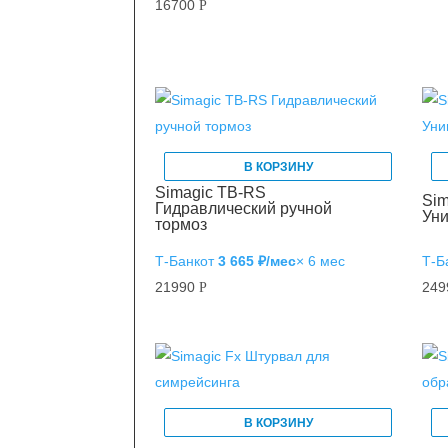
16700
Р
В КОРЗИНУ
Simagic TB-RS
Sim
Гидравлический ручной
Уни
тормоз
Т‑Банк
от
3 665 ₽/мес
× 6 мес
Т‑Б
21990
24
Р
В КОРЗИНУ