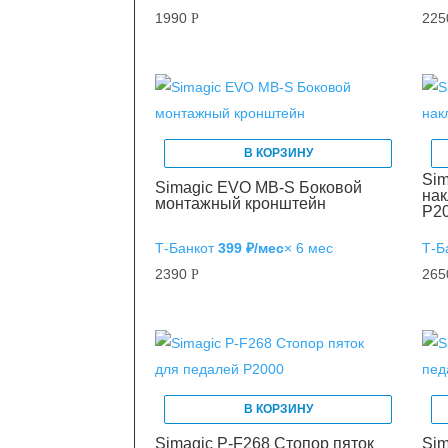
1990
22
Р
В КОРЗИНУ
Sim
Simagic EVO MB-S Боковой
нак
монтажный кронштейн
P2
Т‑Банк
от
399 ₽/мес
× 6 мес
Т‑Б
2390
26
Р
В КОРЗИНУ
Simagic P-F268 Стопор пяток
Sim