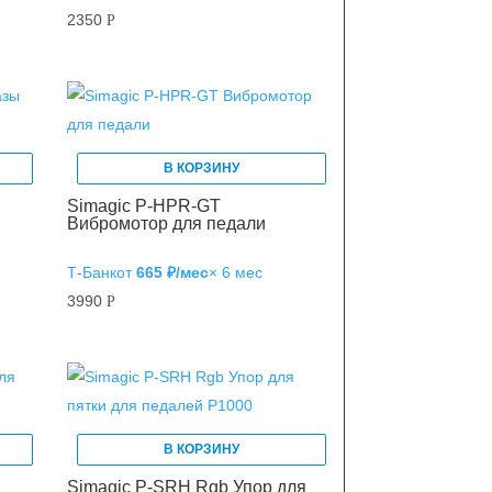
2350
Р
В КОРЗИНУ
Simagic P-HPR-GT
Вибромотор для педали
Т‑Банк
от
665 ₽/мес
× 6 мес
3990
Р
В КОРЗИНУ
Simagic P-SRH Rgb Упор для