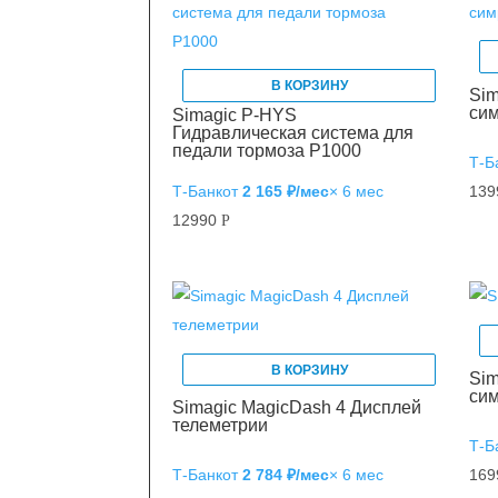
В КОРЗИНУ
Sim
сим
Simagic P-HYS
Гидравлическая система для
педали тормоза P1000
Т‑Б
Т‑Банк
от
2 165 ₽/мес
× 6 мес
13
12990
Р
В КОРЗИНУ
Sim
си
Simagic MagicDash 4 Дисплей
телеметрии
Т‑Б
Т‑Банк
от
2 784 ₽/мес
× 6 мес
16