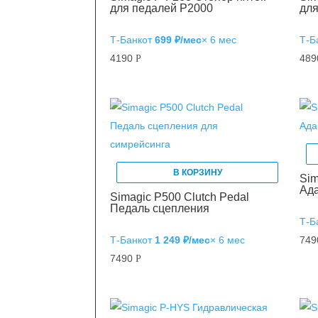
для педалей P2000
дл
Т‑Банк
от
699 ₽/мес
× 6 мес
Т‑Б
4190
48
Р
В КОРЗИНУ
Sim
Ад
Simagic P500 Clutch Pedal
Педаль сцепления
Т‑Б
Т‑Банк
от
1 249 ₽/мес
× 6 мес
74
7490
Р