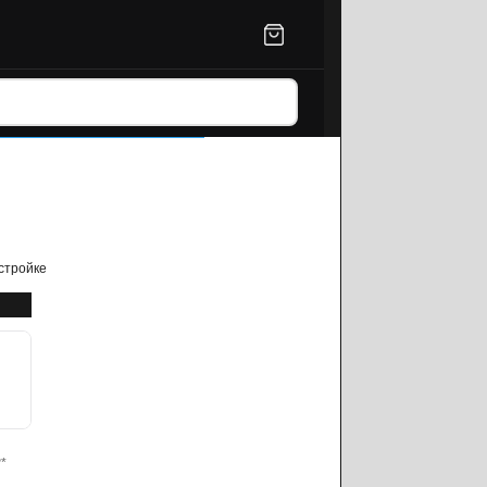
астройке
₽
₽*