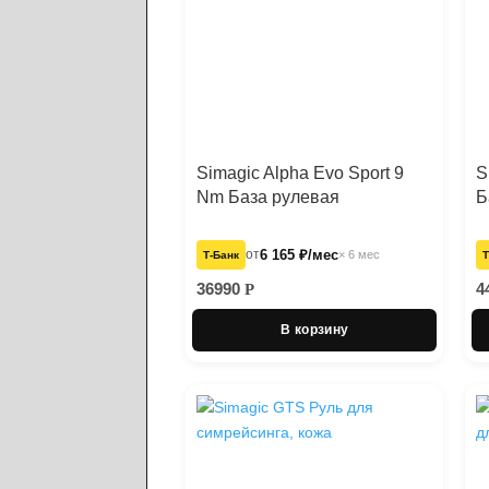
Simagic Alpha Evo Sport 9
S
Nm База рулевая
Б
от
6 165 ₽/мес
× 6 мес
Т‑Банк
Т
36990
4
Р
В корзину