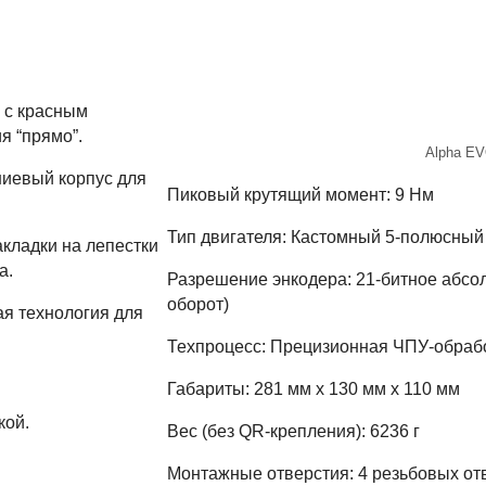
 с красным
я “прямо”.
Alpha EV
ниевый корпус для
Пиковый крутящий момент: 9 Нм
Тип двигателя: Кастомный 5-полюсный
кладки на лепестки
а.
Разрешение энкодера: 21-битное абсол
оборот)
ая технология для
Техпроцесс: Прецизионная ЧПУ-обрабо
Габариты: 281 мм x 130 мм x 110 мм
кой.
Вес (без QR-крепления): 6236 г
Монтажные отверстия: 4 резьбовых от