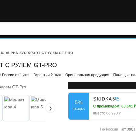
IC ALPHA EVO SPORT С РУЛЕМ GT-PRO
T С РУЛЕМ GT-PRO
по России от 1 дня – Гарантия 2 года – Оригинальная продукция – Помощь в н
66990
Р
SKIDKA5
5%
С промокодом:
63 641 
❯
СКИДКА
вместо 66 990 ₽
По России
от 390 