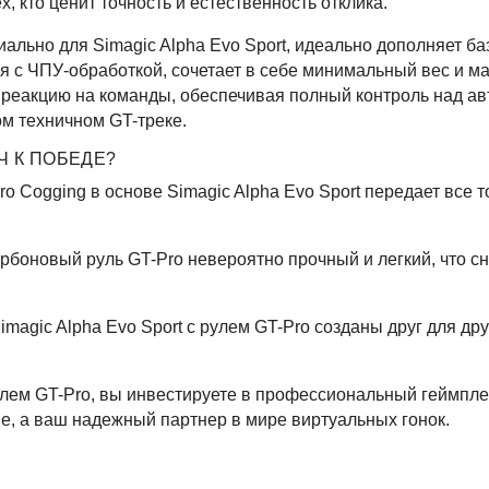
х, кто ценит точность и естественность отклика.
иально для Simagic Alpha Evo Sport, идеально дополняет ба
я с ЧПУ-обработкой, сочетает в себе минимальный вес и м
 реакцию на команды, обеспечивая полный контроль над а
ом техничном GT-треке.
Ч К ПОБЕДЕ?
o Cogging в основе Simagic Alpha Evo Sport передает все 
рбоновый руль GT-Pro невероятно прочный и легкий, что с
imagic Alpha Evo Sport с рулем GT-Pro созданы друг для др
улем GT-Pro, вы инвестируете в профессиональный геймплей
ие, а ваш надежный партнер в мире виртуальных гонок.