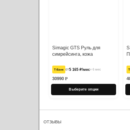
Simagic GTS Руль для
S
симрейсинга, кожа
П
от
5 165 ₽/мес
× 6 мес
Т‑Банк
Т
30990
4
Р
Выберите опции
ОТЗЫВЫ