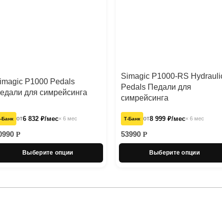
Simagic P1000-RS Hydrauli
imagic P1000 Pedals
Pedals Педали для
едали для симрейсинга
симрейсинга
от
6 832 ₽/мес
от
8 999 ₽/мес
× 6 мес
× 6 мес
‑Банк
Т‑Банк
0990
53990
Р
Р
Выберите опции
Выберите опции