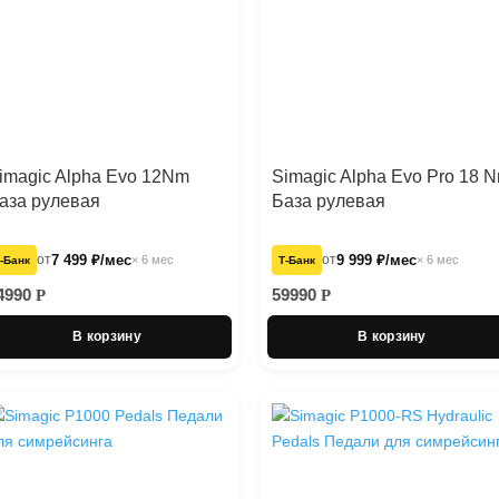
imagic Alpha Evo 12Nm
Simagic Alpha Evo Pro 18 
аза рулевая
База рулевая
от
7 499 ₽/мес
от
9 999 ₽/мес
× 6 мес
× 6 мес
‑Банк
Т‑Банк
4990
59990
Р
Р
В корзину
В корзину