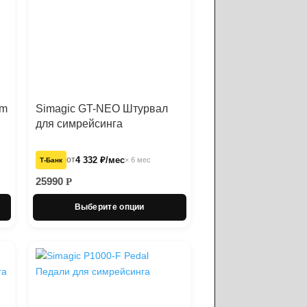
Nm
Simagic GT-NEO Штурвал
для симрейсинга
от
4 332 ₽/мес
× 6 мес
Т‑Банк
25990
Р
Выберите опции