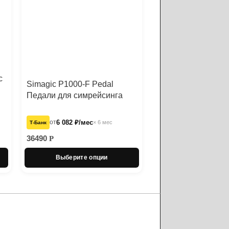
c
Simagic P1000-F Pedal
Педали для симрейсинга
от
6 082 ₽/мес
× 6 мес
Т‑Банк
36490
Р
Выберите опции