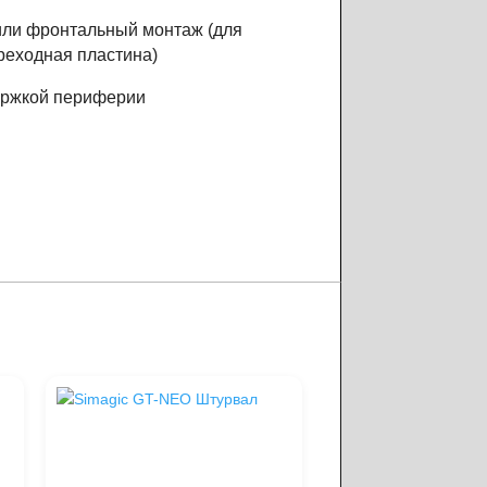
или фронтальный монтаж (для
реходная пластина)
держкой периферии