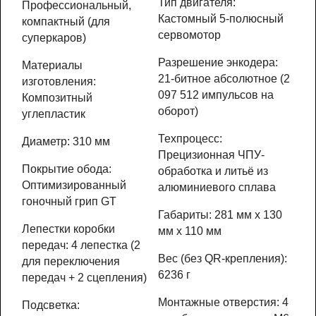
Тип двигателя:
Профессиональный,
Кастомный 5-полюсный
компактный (для
сервомотор
суперкаров)
Разрешение энкодера:
Материалы
21-битное абсолютное (2
изготовления:
097 512 импульсов на
Композитный
оборот)
углепластик
Техпроцесс:
Диаметр: 310 мм
Прецизионная ЧПУ-
Покрытие обода:
обработка и литьё из
Оптимизированный
алюминиевого сплава
гоночный грип GT
Габариты: 281 мм x 130
Лепестки коробки
мм x 110 мм
передач: 4 лепестка (2
Вес (без QR-крепления):
для переключения
6236 г
передач + 2 сцепления)
Монтажные отверстия: 4
Подсветка: