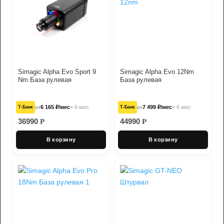
Simagic Alpha Evo Sport 9
Simagic Alpha Evo 12Nm
Nm База рулевая
База рулевая
6 165 ₽/мес
× 6 мес
7 499 ₽/мес
× 6 мес
Т‑Банк
от
Т‑Банк
от
36990
44990
Р
Р
В корзину
В корзину