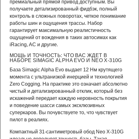
премиальный прямой привод доступным. Вы
получаете детализированный фидбэк, полный
контроль в сложных поворотах, четкое понимание
работы шин и ощущения трассы. Набор
гарантирует максимальную реалистичность
ощущений от вождения в таких автосимах как
iRacing, AC и другие.
МОЩЬ И ТОЧНОСТЬ: ЧТО ВАС ЖДЕТ В
НАБОРЕ SIMAGIC ALPHA EVO И NEO X-310G
База Simagic Alpha Evo выдает 12 Нм крутящего
момента с ультранизкой инерцией и технологией
Zero Cogging. На практике это означает абсолютно
чистый и детализированный отклик, который без
искажений передает каждую неровность покрытия
и поведение шасси самых эксклюзивных
суперкаров. Вы почувствуете то, что чувствует
пилот в реалиях.
Компактный 31-сантиметровый обод Neo X-310G
идеально дополняет точность базы. Такая