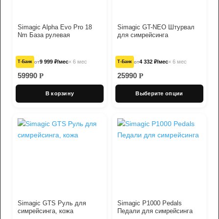
Simagic Alpha Evo Pro 18
Simagic GT-NEO Штурвал
Nm База рулевая
для симрейсинга
9 999 ₽/мес
× 6 мес
4 332 ₽/мес
× 6 мес
Т‑Банк
от
Т‑Банк
от
59990
25990
Р
Р
В корзину
Выберите опции
Simagic GTS Руль для
Simagic P1000 Pedals
симрейсинга, кожа
Педали для симрейсинга