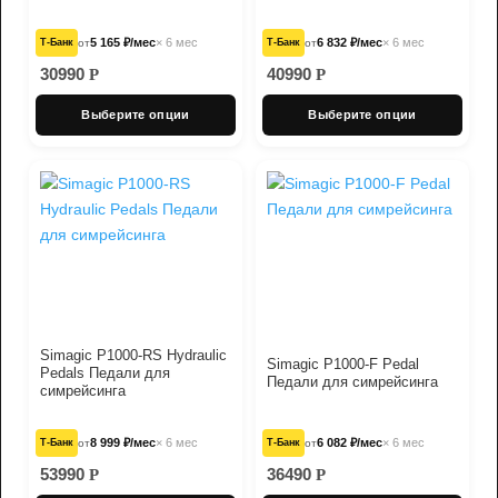
5 165 ₽/мес
× 6 мес
6 832 ₽/мес
× 6 мес
Т‑Банк
от
Т‑Банк
от
30990
40990
Р
Р
Выберите опции
Выберите опции
Simagic P1000-RS Hydraulic
Simagic P1000-F Pedal
Pedals Педали для
Педали для симрейсинга
симрейсинга
8 999 ₽/мес
× 6 мес
6 082 ₽/мес
× 6 мес
Т‑Банк
от
Т‑Банк
от
53990
36490
Р
Р