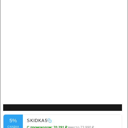
73990
Р
5%
SKIDKA5
СКИДКА
С промокодом:
70 291 ₽
вместо 73 990 ₽