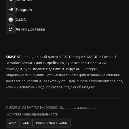
Telegram
OZON
Авито Доставка
SIMSEAT
- официальный дилер
MOZA Racing
и
SIMAGIC
в России. В
каталоге:
кокпиты для симрейсинга
,
рулевые базы с прямым
приводом
,
рули
,
педали с датчиком нагрузки
, шифтеры,
гидравлические ручники, стойки под трипл-скрин и гоночные сиденья.
Доставка по России и Казахстану от 1 дня, сборка автосимулятора под
ключ и бесплатный подбор сетапа под любой бюджет.
© 2026 SIMSEAT. ТМ №1096682. Все права защищены.
Политика конфиденциальности
МИР
СБП
РАССРОЧКА Т‑БАНК