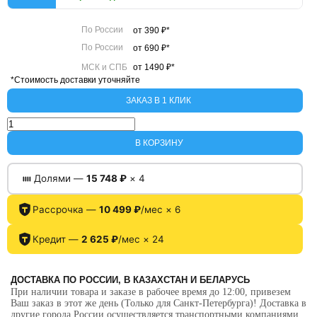
По России
от 390 ₽*
По России
от 690 ₽*
МСК и СПБ
от 1490 ₽*
*Стоимость доставки уточняйте
ЗАКАЗ В 1 КЛИК
Количество
товара
В КОРЗИНУ
База
Moza
AB9
Долями —
15 748 ₽
× 4
с
джойстиком
MH16
Рассрочка —
10 499 ₽
/мес × 6
Flightstick
Кредит —
2 625 ₽
/мес × 24
ДОСТАВКА ПО РОССИИ, В КАЗАХСТАН И БЕЛАРУСЬ
При наличии товара и заказе в рабочее время до 12:00, привезем
Ваш заказ в этот же день (Только для Санкт-Петербурга)! Доставка в
другие города России осуществляется транспортными компаниями