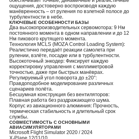
обеспечивает точные, динамичные и реалистичные
ощущения, достоверно воспроизводя каждую
манёвренность – от руления по взлетной полосе до
турбулентности в небе.
КЛЮЧЕВЫЕ ОСОБЕННОСТИ БАЗЫ
Два высокопроизводительных сервомотора: 9 Нм
постоянного момента в одном направлении и до 12
Нм пикового крутящего момента.
Технология MCLS (MOZA Control Loading System):
Реалистично передаёт реакции самолета при
рулении, взлёте, посадке или в турбулентности.
Высокоточный энкодер: Фиксирует каждую
корректировку управления с миллиметровой
точностью, даже при быстрых манёврах.
Регулируемый угол поворота до ±20°:
Правдоподобное моделирование различных
сценариев полёта.
Бесшумная конструкция без вентиляторов:
Плавная работа без раздражающего шума.
Корпус из авиационного алюминия: Прочность,
термическая стабильность и длительный срок
службы.
СОВМЕСТИМОСТЬ С ОСНОВНЫМИ
АВИАСИМУЛЯТОРАМИ
Microsoft Flight Simulator 2020 / 2024
X-Plane 12/11/10