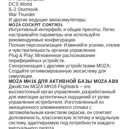
DCS World
IL-2 Sturmovik
War Thunder
И другие ведущие авиасимуляторы.
MOZA COCKPIT CONTROL
Интуитивный интерфейс и общие пресеты: Легко
настраивайте параметры или используйте
рекомендуемые конфигурации.
Полная персонализация: Изменяйте усилие, отклик
и чувствительность органов управления.
Plug & Play: Мгновенное распознавание
периферийных устройств.
Синхронизация с другими устройствами MOZA:
Создайте оптимизированную экосистему для
симуляции.
MOZA MH16 ДЛЯ АКТИВНОЙ БАЗЫ MOZA AB9
Джойстик MOZA MH16 Flightstick – это
высокоточный орган управления, разработанный
для имитации аутентичных ощущений от ручки
управления истребителя. Изготовленный из
авиационного алюминиевого сплава с
автомобильным качеством окраски, он сочетает
долговечность, классическую эстетику и модульную
систему, адаптируемую под потребности каждого
виртуального пилота.