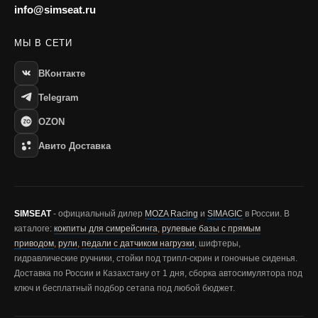
info@simseat.ru
МЫ В СЕТИ
ВКонтакте
Telegram
OZON
Авито Доставка
SIMSEAT
- официальный дилер
MOZA Racing
и
SIMAGIC
в России. В
каталоге:
кокпиты для симрейсинга
,
рулевые базы с прямым
приводом
,
рули
,
педали с датчиком нагрузки
, шифтеры,
гидравлические ручники, стойки под трипл-скрин и гоночные сиденья.
Доставка по России и Казахстану от 1 дня, сборка автосимулятора под
ключ и бесплатный подбор сетапа под любой бюджет.