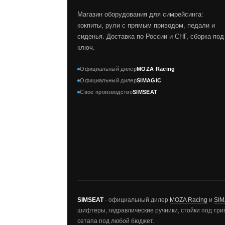
Магазин оборудования для симрейсинга:
кокпиты, рули с прямым приводом, педали и
сиденья. Доставка по России и СНГ, сборка под
ключ.
Официальный дилер
MOZA Racing
Официальный дилер
SIMAGIC
Свое производство
SIMSEAT
SIMSEAT
- официальный дилер
MOZA Racing
и
SIM
шифтеры, гидравлические ручники, стойки под три
сетапа под любой бюджет.