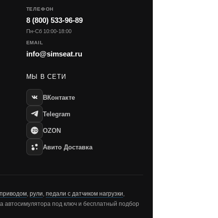
ТЕЛЕФОН
8 (800) 533-96-89
Пн-Сб 10:00-18:00
EMAIL
info@simseat.ru
МЫ В СЕТИ
ВКонтакте
Telegram
OZON
Авито Доставка
 приводом
,
рули
,
педали с датчиком нагрузки
,
рка автосимулятора под ключ и бесплатный подбор